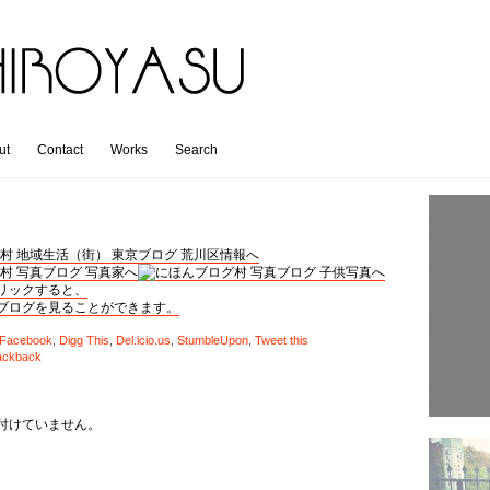
ut
Contact
Works
Search
リックすると、
ブログを見ることができます。
Facebook
,
Digg This
,
Del.icio.us
,
StumbleUpon
,
Tweet this
ackback
付けていません。