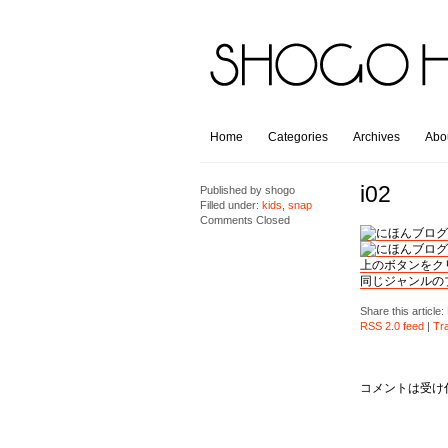
Home
Categories
Archives
Abo
i02
Published by
shogo
Filled under:
kids
,
snap
Comments Closed
上のボタンをク
同じジャンルの
Share this article:
RSS 2.0 feed
|
Tr
コメントは受け