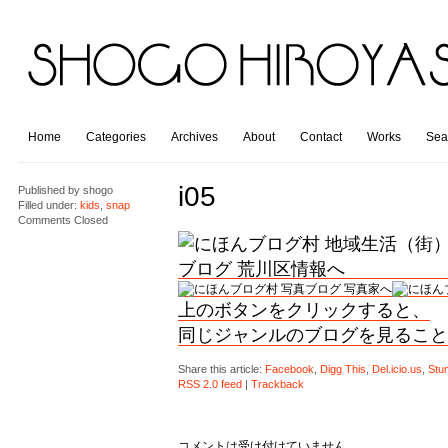
Home
Categories
Archives
About
Contact
Works
Sea
i05
Published by
shogo
Filled under:
kids
,
snap
Comments Closed
上のボタンをクリックすると、
同じジャンルのブログを見ること
Share this article:
Facebook
,
Digg This
,
Del.icio.us
,
Stu
RSS 2.0 feed
|
Trackback
コメントは受け付けていません。